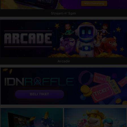
Stream n' Spin
Arcade